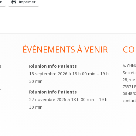
Opens
Opens
In
Imprimer
in
in
a
a
new
new
window
window
ÉVÉNEMENTS À VENIR
CO
℅ CHNO
s
Réunion Info Patients
Secréta
18 septembre 2026 à 18 h 00 min – 19 h
28, ru
30 min
75571 
s
Réunion Info Patients
06 48 3
27 novembre 2026 à 18 h 00 min – 19 h
contac
30 min