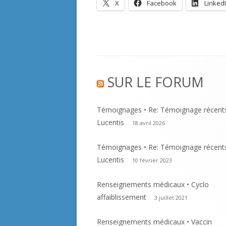
Opens
Opens
X
Facebook
Linked
window
in
in
a
a
new
new
window
window
Footer
SUR LE FORUM
Content
Témoignages • Re: Témoignage récent
Lucentis
18 avril 2026
Témoignages • Re: Témoignage récent
Lucentis
10 février 2023
Renseignements médicaux • Cyclo
affaiblissement
3 juillet 2021
Renseignements médicaux • Vaccin