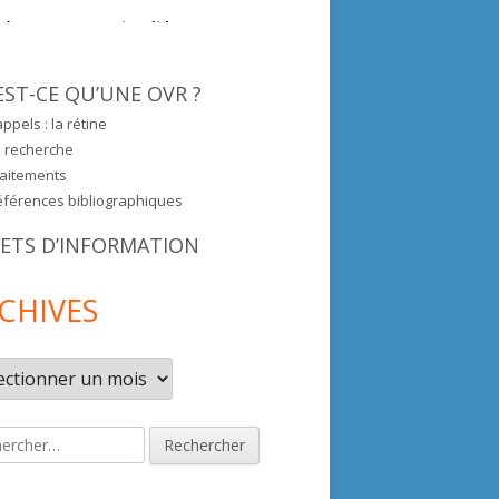
EST-CE QU’UNE OVR ?
ppels : la rétine
a recherche
raitements
éférences bibliographiques
RETS D’INFORMATION
CHIVES
ives
rcher :