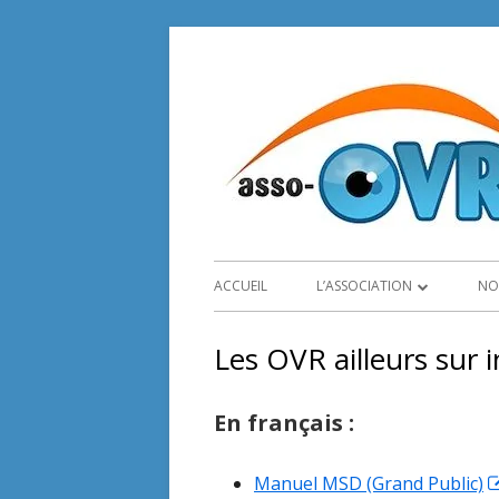
Skip
to
content
Primary
ACCUEIL
L’ASSOCIATION
NO
Menu
PRÉSENTATION
Les OVR ailleurs sur 
STATUTS
En français :
COMPTE-RENDUS
ADHÉSION
Manuel MSD (Grand Public)