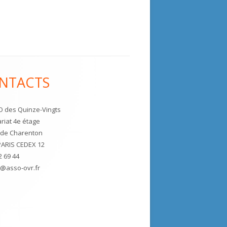
NTACTS
 des Quinze-Vingts
riat 4e étage
e de Charenton
PARIS CEDEX 12
2 69 44
t@asso-ovr.fr