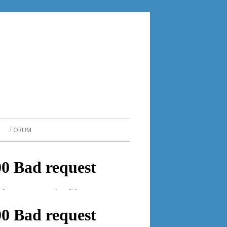
FORUM
ILLEURS SUR INTERNET
in
SOCIATIONS
debar
CHE