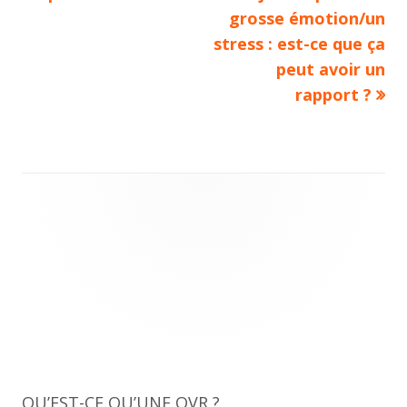
de
grosse émotion/un
stress : est-ce que ça
l’article
peut avoir un
rapport ?
Main
Sidebar
QU’EST-CE QU’UNE OVR ?