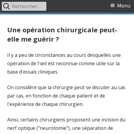
Rechercher :
Primary
Menu
Menu
Skip
Association OVR
Association de lutte contre l'Occlusion Veineuse Rétinienne
to
Une opération chirurgicale peut-
content
elle me guérir ?
Il y a peu de circonstances au cours desquelles une
opération de l'œil est reconnue comme utile sur la
base d'essais cliniques.
On considère que la chirurgie peut se discuter au cas
par cas, en fonction de chaque patient et de
l'expérience de chaque chirurgien.
Ainsi, certains chirurgiens proposent une incision du
nerf optique ("neurotomie"), une séparation de