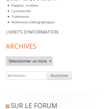
Rappels : la rétine
La recherche
Traitements
Références bibliographiques
LIVRETS D’INFORMATION
ARCHIVES
Archives
Rechercher :
Footer
SUR LE FORUM
Content