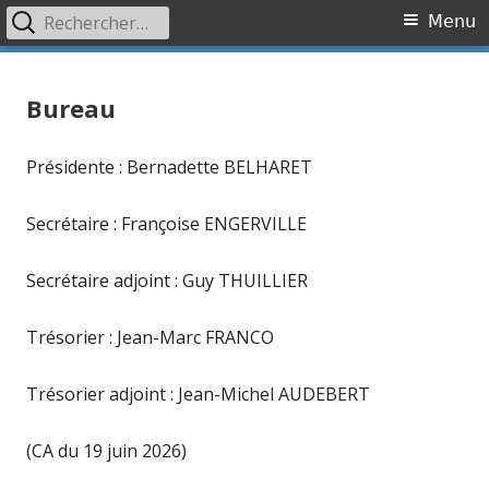
Rechercher :
Primary
Menu
Menu
Skip
Association OVR
Association de lutte contre l'Occlusion Veineuse Rétinienne
to
Bureau
content
Présidente : Bernadette BELHARET
Secrétaire : Françoise ENGERVILLE
Secrétaire adjoint : Guy THUILLIER
Trésorier : Jean-Marc FRANCO
Trésorier adjoint : Jean-Michel AUDEBERT
(CA du 19 juin 2026)