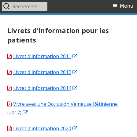
Rechercher :
Primary
Menu
Menu
Skip
Association OVR
Association de lutte contre l'Occlusion Veineuse Rétinienne
to
Livrets d’information pour les
content
patients
Opens
Livret d'information 2011
in
Opens
Livret d'information 2012
a
in
new
Opens
Livret d'information 2014
a
window
in
new
Vivre avec une Occlusion Veineuse Rétinienne
a
window
Opens
(2017)
new
in
window
Opens
Livret d'information 2020
a
in