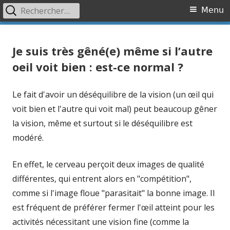
Rechercher :
Primary
Menu
Menu
Skip
Association OVR
Association de lutte contre l'Occlusion Veineuse Rétinienne
to
Je suis très gêné(e) même si l’autre
content
oeil voit bien : est-ce normal ?
Le fait d'avoir un déséquilibre de la vision (un œil qui
voit bien et l'autre qui voit mal) peut beaucoup gêner
la vision, même et surtout si le déséquilibre est
modéré.
En effet, le cerveau perçoit deux images de qualité
différentes, qui entrent alors en "compétition",
comme si l'image floue "parasitait" la bonne image. Il
est fréquent de préférer fermer l'œil atteint pour les
activités nécessitant une vision fine (comme la