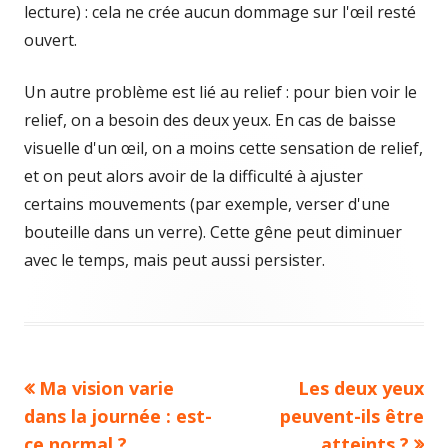
lecture) : cela ne crée aucun dommage sur l'œil resté
ouvert.
Un autre problème est lié au relief : pour bien voir le
relief, on a besoin des deux yeux. En cas de baisse
visuelle d'un œil, on a moins cette sensation de relief,
et on peut alors avoir de la difficulté à ajuster
certains mouvements (par exemple, verser d'une
bouteille dans un verre). Cette gêne peut diminuer
avec le temps, mais peut aussi persister.
Previous
Next
Ma vision varie
Les deux yeux
Navigation
article:
article:
dans la journée : est-
peuvent-ils être
de
ce normal ?
atteints ?