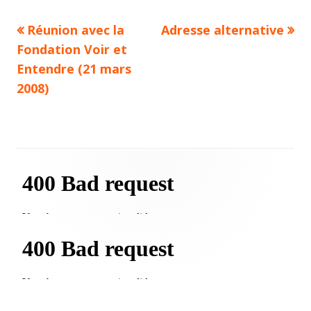
Previous
Next
Réunion avec la
Adresse alternative
Navigation
article:
article:
Fondation Voir et
de
Entendre (21 mars
2008)
l’article
Main
Sidebar