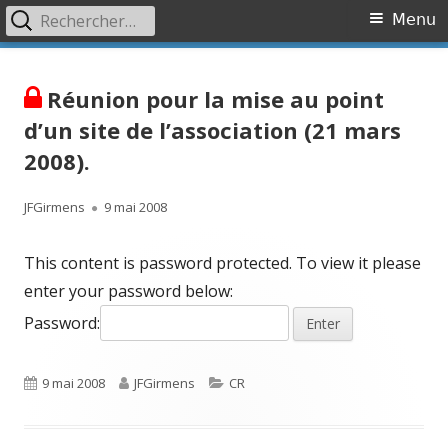
Rechercher :
Primary
Menu
Menu
Skip
Association OVR
Association de lutte contre l'Occlusion Veineuse Rétinienne
to
Réunion pour la mise au point
content
d’un site de l’association (21 mars
2008).
Author
Published
JFGirmens
9 mai 2008
on
This content is password protected. To view it please
enter your password below:
Password:
Published
Author
Categories
9 mai 2008
JFGirmens
CR
on