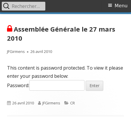
Rechercher :
Primary
Menu
Menu
Skip
Association OVR
Association de lutte contre l'Occlusion Veineuse Rétinienne
to
Assemblée Générale le 27 mars
content
2010
Author
Published
JFGirmens
26 avril 2010
on
This content is password protected. To view it please
enter your password below:
Password:
Published
Author
Categories
26 avril 2010
JFGirmens
CR
on