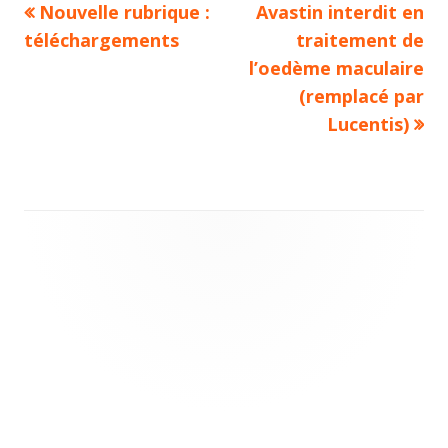
Previous
Next
Nouvelle rubrique :
Avastin interdit en
Navigation
article:
article:
téléchargements
traitement de
de
l’oedème maculaire
(remplacé par
l’article
Lucentis)
Main
Sidebar