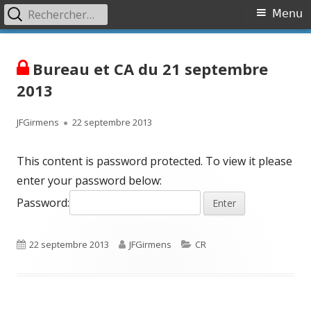
Rechercher :
Primary
Menu
Menu
Skip
Association OVR
Association de lutte contre l'Occlusion Veineuse Rétinienne
to
Bureau et CA du 21 septembre
content
2013
Author
Published
JFGirmens
22 septembre 2013
on
This content is password protected. To view it please
enter your password below:
Password:
Published
Author
Categories
22 septembre 2013
JFGirmens
CR
on