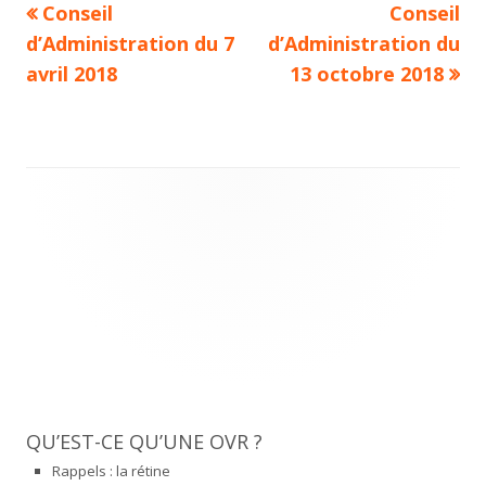
Previous
Next
Conseil
Conseil
Navigation
article:
article:
d’Administration du 7
d’Administration du
de
avril 2018
13 octobre 2018
l’article
Main
Sidebar
QU’EST-CE QU’UNE OVR ?
Rappels : la rétine