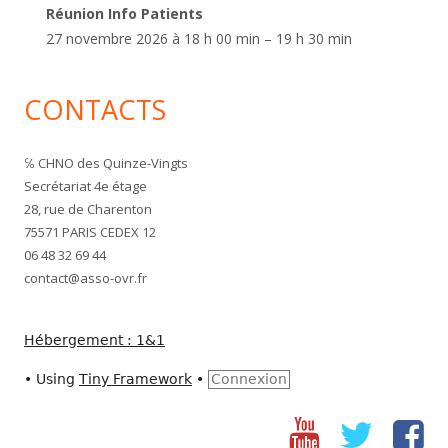
Réunion Info Patients
27 novembre 2026 à 18 h 00 min – 19 h 30 min
CONTACTS
℅ CHNO des Quinze-Vingts
Secrétariat 4e étage
28, rue de Charenton
75571 PARIS CEDEX 12
06 48 32 69 44
contact@asso-ovr.fr
Hébergement : 1&1
•
Using
Tiny Framework
•
Connexion
Youtube
Twitter
fac
Social