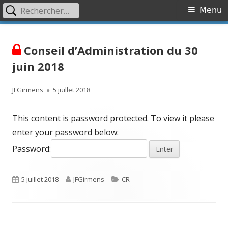
Rechercher :
Primary
Menu
Menu
Skip
Association OVR
Association de lutte contre l'Occlusion Veineuse Rétinienne
to
Conseil d’Administration du 30
content
juin 2018
Author
Published
JFGirmens
5 juillet 2018
on
This content is password protected. To view it please
enter your password below:
Password:
Published
Author
Categories
5 juillet 2018
JFGirmens
CR
on