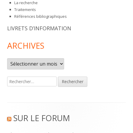
La recherche
Traitements
Références bibliographiques
LIVRETS D’INFORMATION
ARCHIVES
Archives
Rechercher :
Footer
SUR LE FORUM
Content