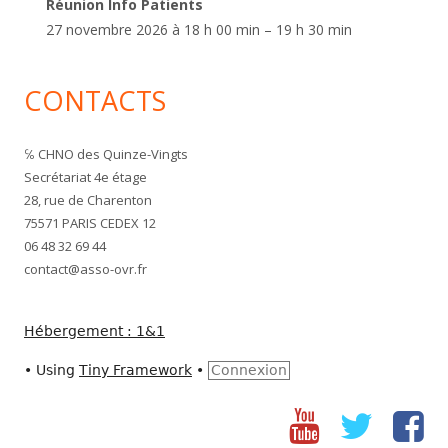
Réunion Info Patients
27 novembre 2026 à 18 h 00 min – 19 h 30 min
CONTACTS
℅ CHNO des Quinze-Vingts
Secrétariat 4e étage
28, rue de Charenton
75571 PARIS CEDEX 12
06 48 32 69 44
contact@asso-ovr.fr
Hébergement : 1&1
•
Using
Tiny Framework
•
Connexion
Youtube
Twitter
fac
Social