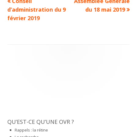
Previous
Next
Conseil
Assemblée Générale
Navigation
article:
article:
d’administration du 9
du 18 mai 2019
de
février 2019
l’article
Main
Sidebar
QU’EST-CE QU’UNE OVR ?
Rappels : la rétine