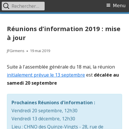
Rechercher :
Primary
Menu
Menu
Skip
Association OVR
Association de lutte contre l'Occlusion Veineuse Rétinienne
to
Réunions d’information 2019 : mise
content
à jour
Author
Published
JFGirmens
19 mai 2019
on
Suite à l'assemblée générale du 18 mai, la réunion
initialement prévue le 13 septembre
est
décalée au
samedi 20 septembre
Prochaines Réunions d'information :
Vendredi 20 septembre, 12h30
Vendredi 13 décembre, 12h30
Lieu : CHNO des Quinze-Vingts - 28, rue de