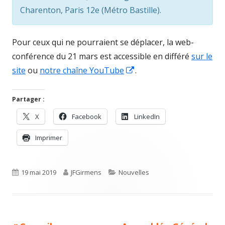
Charenton, Paris 12e (Métro Bastille).
Pour ceux qui ne pourraient se déplacer, la web-
conférence du 21 mars est accessible en différé
sur le
Opens
site
ou
notre chaîne YouTube
.
in
a
Partager :
new
Opens
Opens
Opens
X
Facebook
LinkedIn
window
in
in
in
Opens
Imprimer
a
a
a
in
new
new
new
a
window
window
window
Published
new
Author
Categories
19 mai 2019
JFGirmens
Nouvelles
window
on