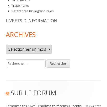
La recherche
Traitements
Références bibliographiques
LIVRETS D’INFORMATION
ARCHIVES
Archives
Rechercher :
Footer
SUR LE FORUM
Content
Témoignages • Re: Témoignage récents Lucentis
18 avril 2026