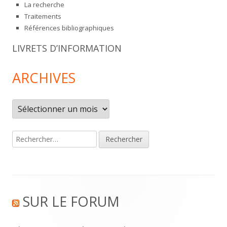
La recherche
Traitements
Références bibliographiques
LIVRETS D’INFORMATION
ARCHIVES
Archives
Rechercher :
Footer
SUR LE FORUM
Content