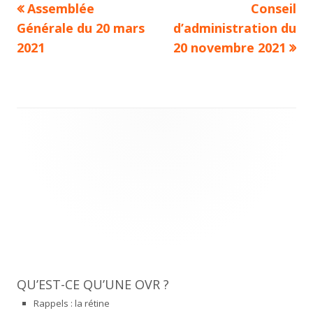
Previous
Next
Assemblée
Conseil
Navigation
article:
article:
Générale du 20 mars
d’administration du
de
2021
20 novembre 2021
l’article
Main
Sidebar
QU’EST-CE QU’UNE OVR ?
Rappels : la rétine