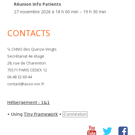
Réunion Info Patients
27 novembre 2026 à 18 h 00 min – 19 h 30 min
CONTACTS
℅ CHNO des Quinze-Vingts
Secrétariat 4e étage
28, rue de Charenton
75571 PARIS CEDEX 12
06 48 32 69 44
contact@asso-ovr.fr
Hébergement : 1&1
•
Using
Tiny Framework
•
Connexion
Youtube
Twitter
fac
Social