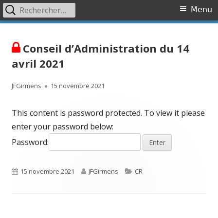
Rechercher :
Primary
Menu
Menu
Skip
Association OVR
Association de lutte contre l'Occlusion Veineuse Rétinienne
to
Conseil d’Administration du 14
content
avril 2021
Author
Published
JFGirmens
15 novembre 2021
on
This content is password protected. To view it please
enter your password below:
Password:
Published
Author
Categories
15 novembre 2021
JFGirmens
CR
on