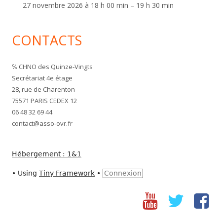
27 novembre 2026 à 18 h 00 min – 19 h 30 min
CONTACTS
℅ CHNO des Quinze-Vingts
Secrétariat 4e étage
28, rue de Charenton
75571 PARIS CEDEX 12
06 48 32 69 44
contact@asso-ovr.fr
Hébergement : 1&1
•
Using
Tiny Framework
•
Connexion
Youtube
Twitter
fac
Social
Links