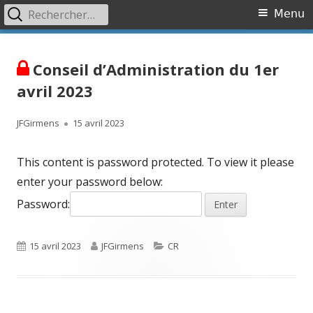
Rechercher :
Primary
Menu
Menu
Skip
Association OVR
Association de lutte contre l'Occlusion Veineuse Rétinienne
to
Conseil d’Administration du 1er
content
avril 2023
Author
Published
JFGirmens
15 avril 2023
on
This content is password protected. To view it please
enter your password below:
Password:
Published
Author
Categories
15 avril 2023
JFGirmens
CR
on