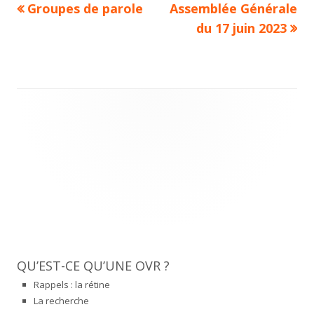
Previous
Next
Groupes de parole
Assemblée Générale
Navigation
article:
article:
du 17 juin 2023
de
l’article
Main
Sidebar
QU’EST-CE QU’UNE OVR ?
Rappels : la rétine
La recherche