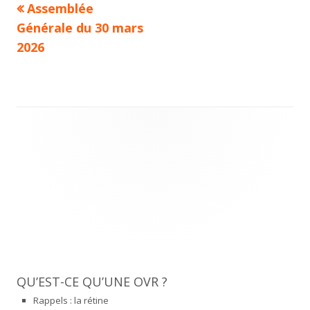
Previous
Assemblée
Navigation
article:
Générale du 30 mars
de
2026
l’article
Main
Sidebar
QU’EST-CE QU’UNE OVR ?
Rappels : la rétine