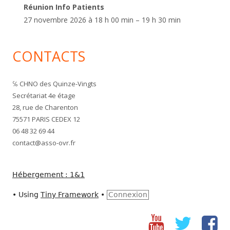
Réunion Info Patients
27 novembre 2026 à 18 h 00 min – 19 h 30 min
CONTACTS
℅ CHNO des Quinze-Vingts
Secrétariat 4e étage
28, rue de Charenton
75571 PARIS CEDEX 12
06 48 32 69 44
contact@asso-ovr.fr
Hébergement : 1&1
•
Using
Tiny Framework
•
Connexion
Youtube
Twitter
fac
Social