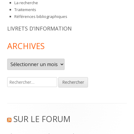
La recherche
Traitements
Références bibliographiques
LIVRETS D’INFORMATION
ARCHIVES
Archives
Rechercher :
Footer
SUR LE FORUM
Content