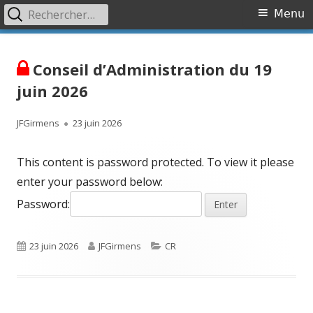
Rechercher :
Primary
Menu
Menu
Skip
Association OVR
Association de lutte contre l'Occlusion Veineuse Rétinienne
to
Conseil d’Administration du 19
content
juin 2026
Author
Published
JFGirmens
23 juin 2026
on
This content is password protected. To view it please
enter your password below:
Password:
Published
Author
Categories
23 juin 2026
JFGirmens
CR
on