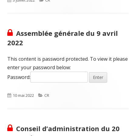
3 juillet 2022
CR
on
Assemblée générale du 9 avril
2022
This content is password protected. To view it please
enter your password below:
Password:
Published
Categories
10 mai 2022
CR
on
Conseil d’administration du 20