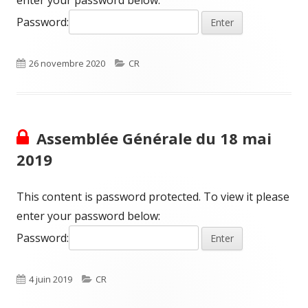
enter your password below:
Password:
Published
Categories
26 novembre 2020
CR
on
Assemblée Générale du 18 mai
2019
This content is password protected. To view it please
enter your password below:
Password:
Published
Categories
4 juin 2019
CR
on