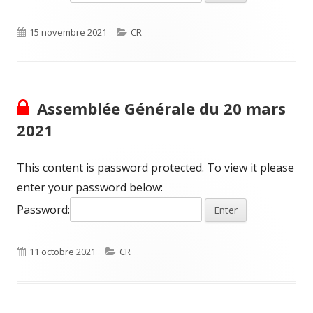
Published
Categories
15 novembre 2021
CR
on
Assemblée Générale du 20 mars
2021
This content is password protected. To view it please
enter your password below:
Password:
Published
Categories
11 octobre 2021
CR
on