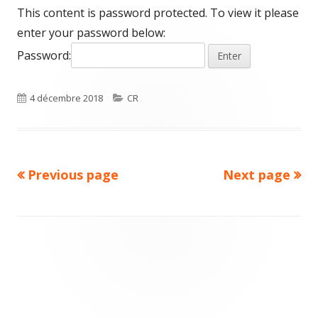
This content is password protected. To view it please
enter your password below:
Password:
Published
Categories
4 décembre 2018
CR
on
Previous page
Next page
Pagination
des
publications
Main
Sidebar