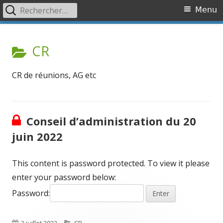
Rechercher :
Primary
Menu
Menu
Skip
Association OVR
Association de lutte contre l'Occlusion Veineuse Rétinienne
to
CATEGORY:
CR
content
CR de réunions, AG etc
Conseil d’administration du 20
juin 2022
This content is password protected. To view it please
enter your password below:
Password:
Published
Categories