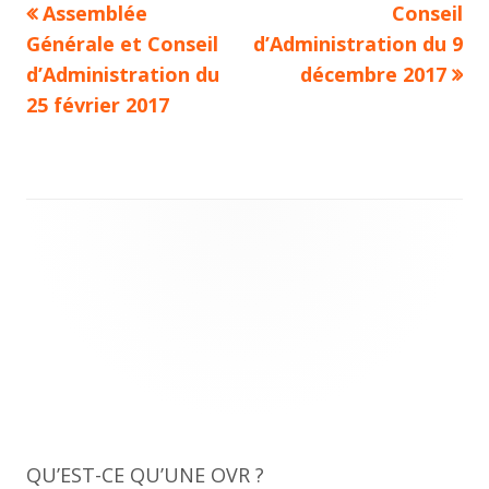
Previous
Next
Assemblée
Conseil
Navigation
article:
article:
Générale et Conseil
d’Administration du 9
de
d’Administration du
décembre 2017
25 février 2017
l’article
Main
Sidebar
QU’EST-CE QU’UNE OVR ?