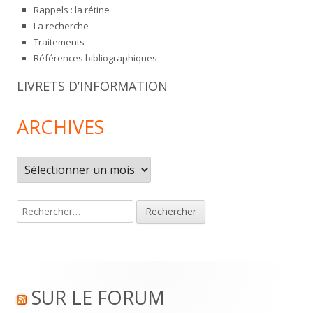
Rappels : la rétine
La recherche
Traitements
Références bibliographiques
LIVRETS D’INFORMATION
ARCHIVES
Archives
Rechercher :
Footer
SUR LE FORUM
Content