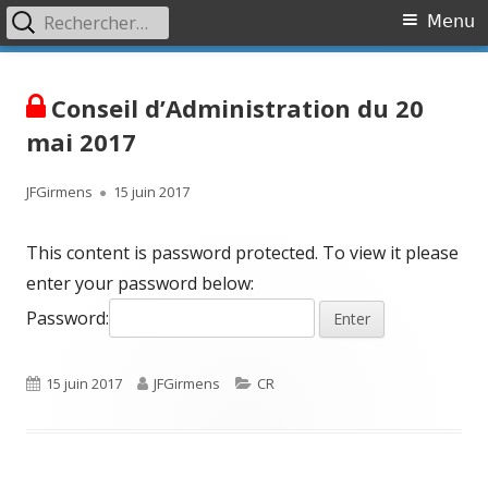
Rechercher :
Primary
Menu
Menu
Skip
Association OVR
Association de lutte contre l'Occlusion Veineuse Rétinienne
to
Conseil d’Administration du 20
content
mai 2017
Author
Published
JFGirmens
15 juin 2017
on
This content is password protected. To view it please
enter your password below:
Password:
Published
Author
Categories
15 juin 2017
JFGirmens
CR
on