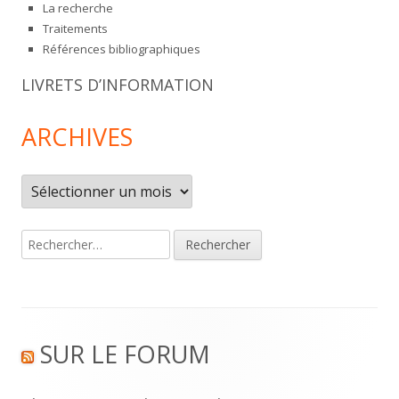
La recherche
Traitements
Références bibliographiques
LIVRETS D’INFORMATION
ARCHIVES
Archives
Rechercher :
Footer
SUR LE FORUM
Content