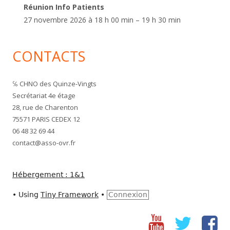
Réunion Info Patients
27 novembre 2026 à 18 h 00 min – 19 h 30 min
CONTACTS
℅ CHNO des Quinze-Vingts
Secrétariat 4e étage
28, rue de Charenton
75571 PARIS CEDEX 12
06 48 32 69 44
contact@asso-ovr.fr
Hébergement : 1&1
•
Using
Tiny Framework
•
Connexion
Youtube
Twitter
fac
Social