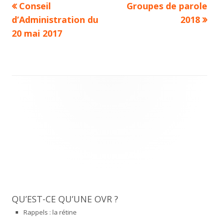
Previous
Next
Conseil
Groupes de parole
Navigation
article:
article:
d’Administration du
2018
de
20 mai 2017
l’article
Main
Sidebar
QU’EST-CE QU’UNE OVR ?
Rappels : la rétine