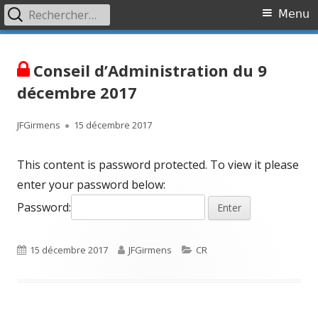
Rechercher :
Primary
Menu
Menu
Skip
Association OVR
Association de lutte contre l'Occlusion Veineuse Rétinienne
to
Conseil d’Administration du 9
content
décembre 2017
Author
Published
JFGirmens
15 décembre 2017
on
This content is password protected. To view it please
enter your password below:
Password:
Published
Author
Categories
15 décembre 2017
JFGirmens
CR
on